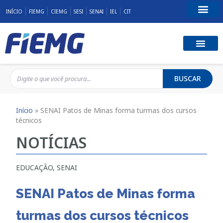
INÍCIO
FIEMG
CIEMG
SESI
SENAI
IEL
CIT
Fale Conosco
BUSCAR
Início
»
SENAI Patos de Minas forma turmas dos cursos
técnicos
NOTÍCIAS
EDUCAÇÃO
,
SENAI
SENAI Patos de Minas forma
turmas dos cursos técnicos