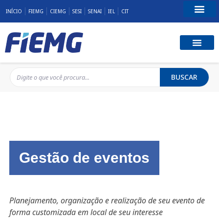
INÍCIO
FIEMG
CIEMG
SESI
SENAI
IEL
CIT
Fale Conosco
BUSCAR
Gestão de eventos
Planejamento, organização e realização de seu evento de
forma customizada em local de seu interesse