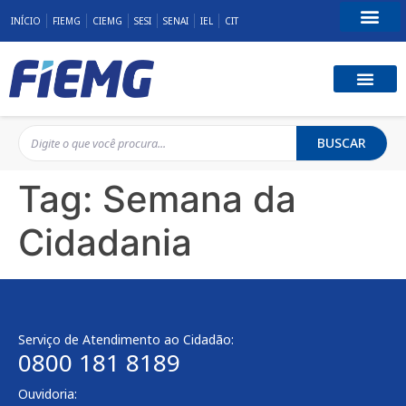
INÍCIO
FIEMG
CIEMG
SESI
SENAI
IEL
CIT
Fale Conosco
BUSCAR
Tag:
Semana da
Cidadania
Serviço de Atendimento ao Cidadão:
0800 181 8189
Ouvidoria: