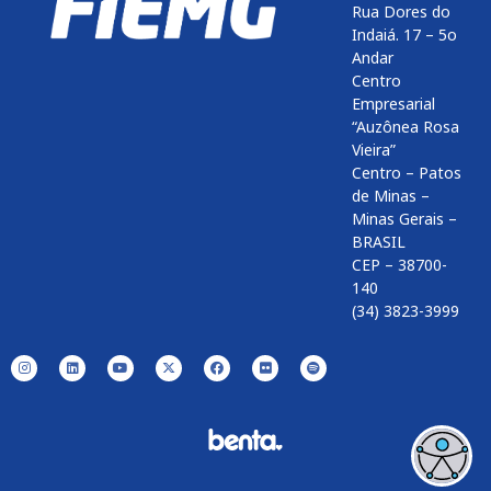
Rua Dores do
Indaiá. 17 – 5o
Andar
Centro
Empresarial
“Auzônea Rosa
Vieira”
Centro – Patos
de Minas –
Minas Gerais –
BRASIL
CEP – 38700-
140
(34) 3823-3999
Enviar
btn-02
btn-03
btn-04