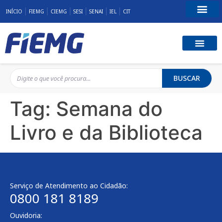
INÍCIO
FIEMG
CIEMG
SESI
SENAI
IEL
CIT
Fale Conosco
BUSCAR
Tag:
Semana do
Livro e da Biblioteca
Serviço de Atendimento ao Cidadão:
0800 181 8189
Ouvidoria: