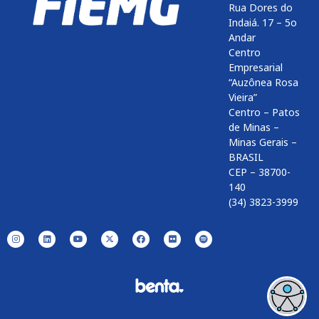
Rua Dores do
Indaiá. 17 – 5o
Andar
Centro
Empresarial
“Auzônea Rosa
Vieira”
Centro – Patos
de Minas –
Minas Gerais –
BRASIL
CEP – 38700-
140
(34) 3823-3999
Enviar
btn-02
btn-03
btn-04