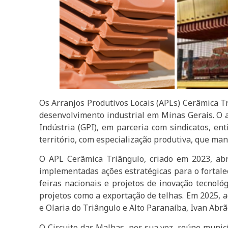
Os Arranjos Produtivos Locais (APLs) Cerâmica T
desenvolvimento industrial em Minas Gerais. O av
Indústria (GPI), em parceria com sindicatos, 
território, com especialização produtiva, que man
O APL Cerâmica Triângulo, criado em 2023, ab
implementadas ações estratégicas para o fortalec
feiras nacionais e projetos de inovação tecnol
projetos como a exportação de telhas. Em 2025, a
e Olaria do Triângulo e Alto Paranaíba, Ivan Abrã
O Circuito das Malhas, por sua vez, reúne municí