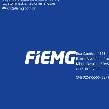
Exceto feriados nacionais e locais.
crc@fiemg.com.br
Rua Canela, nº 358
Bairro Alvorada – It
Minas Gerais – BRAS
CEP: 38.307-090
(34) 3268-5500; 327
Enviar
btn-02
btn-03
btn-04