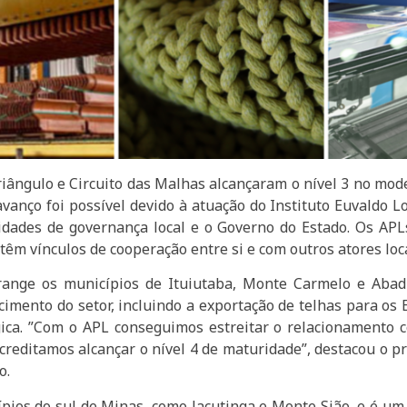
riângulo e Circuito das Malhas alcançaram o nível 3 no mo
anço foi possível devido à atuação do Instituto Euvaldo Lo
entidades de governança local e o Governo do Estado. Os 
têm vínculos de cooperação entre si e com outros atores loca
range os municípios de Ituiutaba, Monte Carmelo e Abadi
imento do setor, incluindo a exportação de telhas para os
ógica. ”Com o APL conseguimos estreitar o relacionamento 
creditamos alcançar o nível 4 de maturidade”, destacou o p
o.
pios do sul de Minas, como Jacutinga e Monte Sião, e é um 