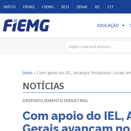
INÍCIO
FIEMG
CIEMG
SESI
SENAI
IEL
CIT
EDUCAÇÃO
Início
»
Com apoio do IEL, Arranjos Produtivos Locais e
NOTÍCIAS
DESENVOLVIMENTO INDUSTRIAL
Com apoio do IEL, 
Gerais avançam no