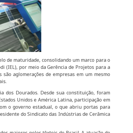
delo de maturidade, consolidando um marco para o
di (IEL), por meio da Gerência de Projetos para a
APLs são aglomerações de empresas em​ um mesmo
is.
a dos Dourados. Desde sua constituição, foram
 Estados Unidos e América Latina, participação em
com o governo estadual, o que abriu portas para
residente do Sindicato das Indústrias de Cerâmica
dos maiores polos têxteis do Brasil. A atuação do