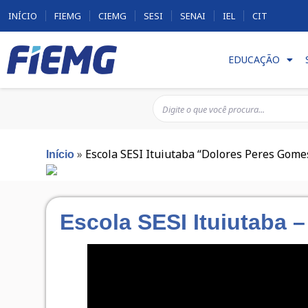
INÍCIO
FIEMG
CIEMG
SESI
SENAI
IEL
CIT
EDUCAÇÃO
»
Escola SESI Ituiutaba “Dolores Peres Gome
Início
Escola SESI Ituiutaba 