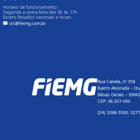
Horário de funcionamento:
Segunda a sexta-feira das 8h às 17h
Exceto feriados nacionais e locais.
crc@fiemg.com.br
Rua Canela, nº 358
Bairro Alvorada – It
Minas Gerais – BRAS
CEP: 38.307-090
(34) 3268-5500; 327
Enviar
btn-02
btn-03
btn-04