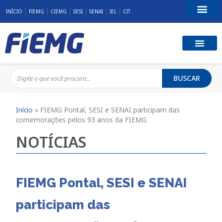
INÍCIO
FIEMG
CIEMG
SESI
SENAI
IEL
CIT
Fale Conosco
BUSCAR
Início
»
FIEMG Pontal, SESI e SENAI participam das
comemorações pelos 93 anos da FIEMG
NOTÍCIAS
FIEMG Pontal, SESI e SENAI
participam das