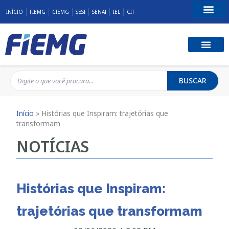
INÍCIO
FIEMG
CIEMG
SESI
SENAI
IEL
CIT
Fale Conosco
BUSCAR
Início
»
Histórias que Inspiram: trajetórias que
transformam
NOTÍCIAS
Histórias que Inspiram:
trajetórias que transformam