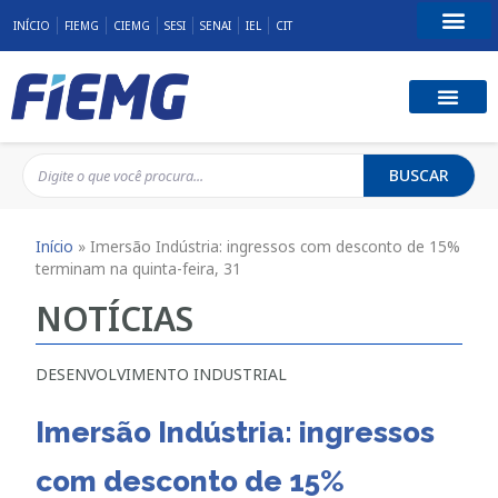
INÍCIO
FIEMG
CIEMG
SESI
SENAI
IEL
CIT
Fale Conosco
BUSCAR
Início
»
Imersão Indústria: ingressos com desconto de 15%
terminam na quinta-feira, 31
NOTÍCIAS
DESENVOLVIMENTO INDUSTRIAL
Imersão Indústria: ingressos
com desconto de 15%