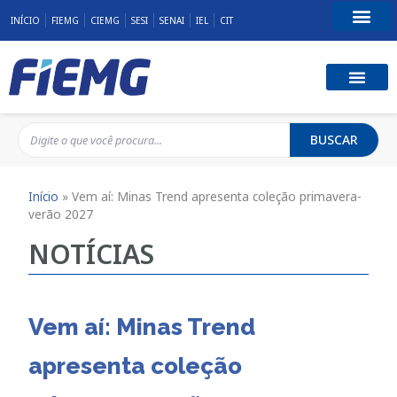
INÍCIO
FIEMG
CIEMG
SESI
SENAI
IEL
CIT
Fale Conosco
BUSCAR
Início
»
Vem aí: Minas Trend apresenta coleção primavera-
verão 2027
NOTÍCIAS
Vem aí: Minas Trend
apresenta coleção