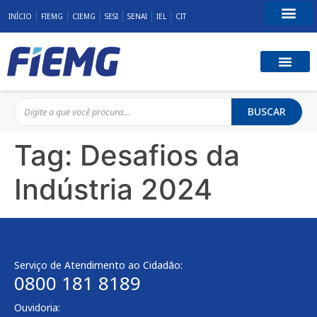
INÍCIO
FIEMG
CIEMG
SESI
SENAI
IEL
CIT
Fale Conosco
BUSCAR
Tag:
Desafios da
Indústria 2024
Serviço de Atendimento ao Cidadão:
0800 181 8189
Ouvidoria: