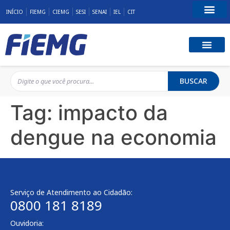
INÍCIO
FIEMG
CIEMG
SESI
SENAI
IEL
CIT
Fale Conosco
BUSCAR
Tag:
impacto da
dengue na economia
Serviço de Atendimento ao Cidadão:
0800 181 8189
Ouvidoria: