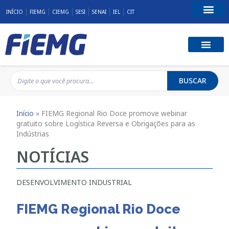
INÍCIO
FIEMG
CIEMG
SESI
SENAI
IEL
CIT
Fale Conosco
BUSCAR
Início
»
FIEMG Regional Rio Doce promove webinar
gratuito sobre Logística Reversa e Obrigações para as
Indústrias
NOTÍCIAS
DESENVOLVIMENTO INDUSTRIAL
FIEMG Regional Rio Doce