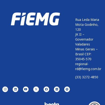
Rua Leda Maria
Mota Godinho,
120
JK II –
Governador
Valadares
Minas Gerais –
Brasil CEP:
35045-570
regional-
rd@fiemg.com.br
(33) 3272-4850