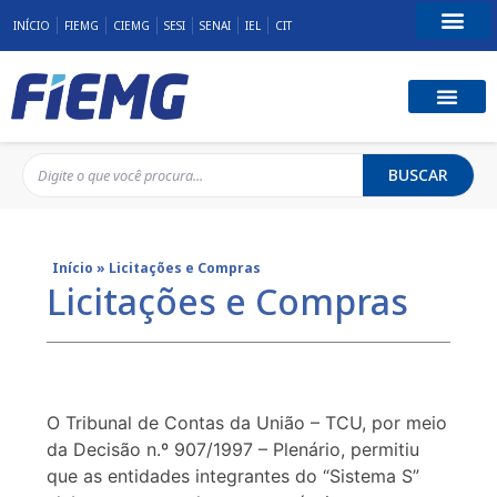
INÍCIO
FIEMG
CIEMG
SESI
SENAI
IEL
CIT
Fale Conosco
BUSCAR
Início
»
Licitações e Compras
Licitações e Compras
O Tribunal de Contas da União – TCU, por meio
da Decisão n.º 907/1997 – Plenário, permitiu
que as entidades integrantes do “Sistema S”