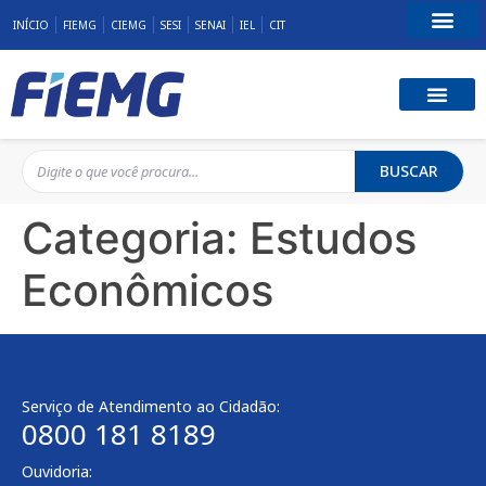
INÍCIO
FIEMG
CIEMG
SESI
SENAI
IEL
CIT
Fale Conosco
BUSCAR
Categoria:
Estudos
Econômicos
Serviço de Atendimento ao Cidadão:
0800 181 8189
Ouvidoria: