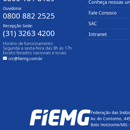
Conheça nossas un
Ouvidoria:
Fale Conosco
0800 882 2525
SAC
Recepção Sede:
(31) 3263 4200
Intranet
Horário de funcionamento:
Segunda a sexta-feira das 8h às 17h
Exceto feriados nacionais e locais.
crc@fiemg.com.br
Federação das Indús
Av. do Contorno, 44
Belo Horizonte/MG 
Enviar
btn-02
btn-03
btn-04