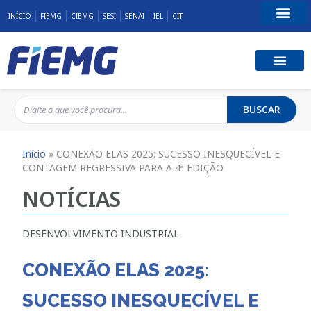
INÍCIO
FIEMG
CIEMG
SESI
SENAI
IEL
CIT
Fale Conosco
BUSCAR
Início
»
CONEXÃO ELAS 2025: SUCESSO INESQUECÍVEL E
CONTAGEM REGRESSIVA PARA A 4ª EDIÇÃO
NOTÍCIAS
DESENVOLVIMENTO INDUSTRIAL
CONEXÃO ELAS 2025:
SUCESSO INESQUECÍVEL E