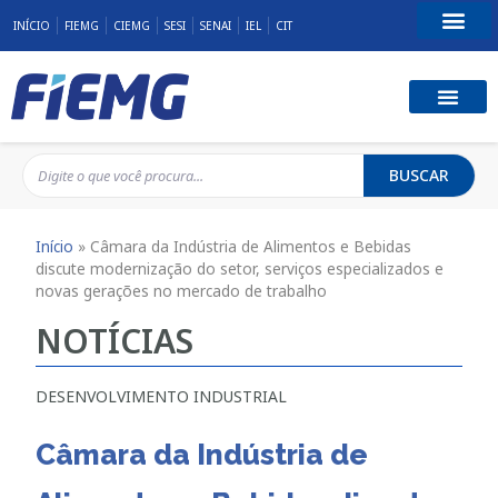
INÍCIO
FIEMG
CIEMG
SESI
SENAI
IEL
CIT
Fale Conosco
BUSCAR
Início
»
Câmara da Indústria de Alimentos e Bebidas
discute modernização do setor, serviços especializados e
novas gerações no mercado de trabalho
NOTÍCIAS
DESENVOLVIMENTO INDUSTRIAL
Câmara da Indústria de