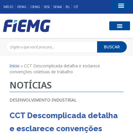
INÍCIO
FIEMG
CIEMG
SESI
SENAI
IEL
CIT
Fale Conosco
BUSCAR
Início
»
CCT Descomplicada detalha e esclarece
convenções coletivas de trabalho
NOTÍCIAS
DESENVOLVIMENTO INDUSTRIAL
CCT Descomplicada detalha
e esclarece convenções