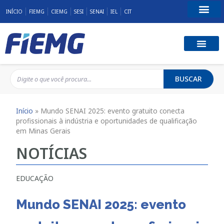
INÍCIO
FIEMG
CIEMG
SESI
SENAI
IEL
CIT
Fale Conosco
BUSCAR
Início
»
Mundo SENAI 2025: evento gratuito conecta
profissionais à indústria e oportunidades de qualificação
em Minas Gerais
NOTÍCIAS
EDUCAÇÃO
Mundo SENAI 2025: evento