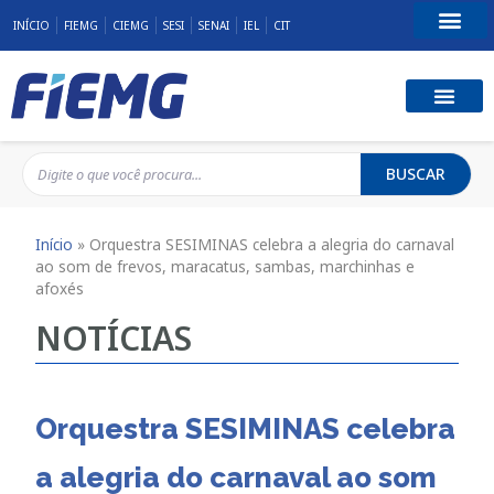
INÍCIO
FIEMG
CIEMG
SESI
SENAI
IEL
CIT
Fale Conosco
BUSCAR
Início
»
Orquestra SESIMINAS celebra a alegria do carnaval
ao som de frevos, maracatus, sambas, marchinhas e
afoxés
NOTÍCIAS
Orquestra SESIMINAS celebra
a alegria do carnaval ao som