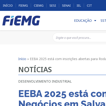
INÍCIO
FIEMG
CIEMG
SESI
SENAI
IEL
CIT
EDUCAÇÃO
SS
Início
»
EEBA 2025 está com inscrições abertas para Ro
NOTÍCIAS
DESENVOLVIMENTO INDUSTRIAL
EEBA 2025 está co
Negócios em Salv