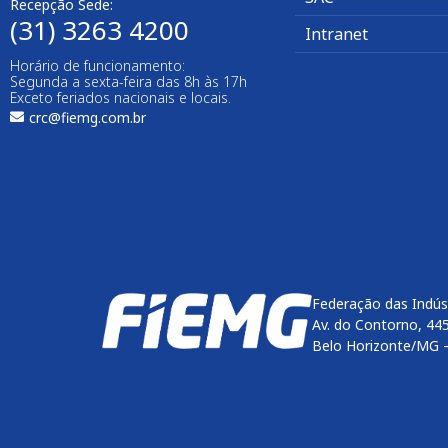
Recepção Sede:
(31) 3263 4200
Intranet
Horário de funcionamento:
Segunda a sexta-feira das 8h às 17h
Exceto feriados nacionais e locais.
crc@fiemg.com.br
Federação das Indús
Av. do Contorno, 44
Belo Horizonte/MG 
Enviar
btn-02
btn-03
btn-04