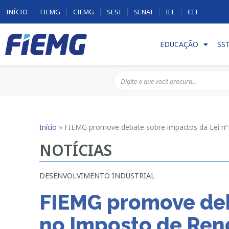
INÍCIO
FIEMG
CIEMG
SESI
SENAI
IEL
CIT
EDUCAÇÃO
SS
Início
»
FIEMG promove debate sobre impactos da Lei nº
NOTÍCIAS
DESENVOLVIMENTO INDUSTRIAL
FIEMG promove deb
no Imposto de Ren