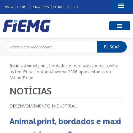
INÍCIO
FIEMG
CIEMG
SESI
SENAI
IEL
CIT
Fale Conosco
BUSCAR
Início
»
Animal print, bordados e maxi acessórios: confira
as tendências outono/inverno 2026 apresentadas no
Minas Trend
NOTÍCIAS
DESENVOLVIMENTO INDUSTRIAL
Animal print, bordados e maxi