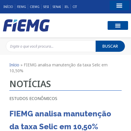
INÍCIO
FIEMG
CIEMG
SESI
SENAI
IEL
CIT
Fale Conosco
BUSCAR
Início
»
FIEMG analisa manutenção da taxa Selic em
10,50%
NOTÍCIAS
ESTUDOS ECONÔMICOS
FIEMG analisa manutenção
da taxa Selic em 10,50%