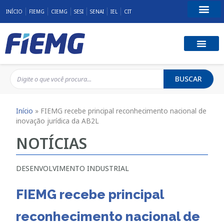
INÍCIO
FIEMG
CIEMG
SESI
SENAI
IEL
CIT
Fale Conosco
BUSCAR
Início
»
FIEMG recebe principal reconhecimento nacional de
inovação jurídica da AB2L
NOTÍCIAS
DESENVOLVIMENTO INDUSTRIAL
FIEMG recebe principal
reconhecimento nacional de