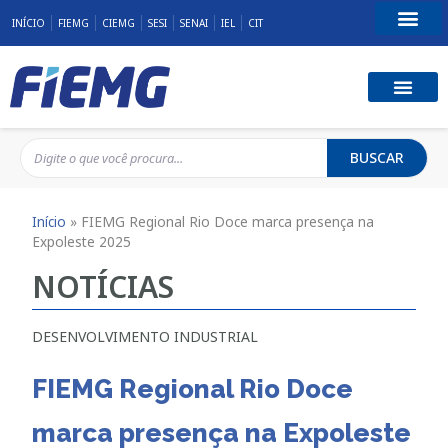
INÍCIO
FIEMG
CIEMG
SESI
SENAI
IEL
CIT
Fale Conosco
BUSCAR
Início
»
FIEMG Regional Rio Doce marca presença na
Expoleste 2025
NOTÍCIAS
DESENVOLVIMENTO INDUSTRIAL
FIEMG Regional Rio Doce
marca presença na Expoleste