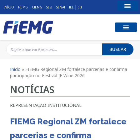
INÍCIO
FIEMG
CIEMG
SESI
SENAI
IEL
CIT
Fale Conosco
BUSCAR
Início
»
FIEMG Regional ZM fortalece parcerias e confirma
participação no Festival JF Wine 2026
NOTÍCIAS
REPRESENTAÇÃO INSTITUCIONAL
FIEMG Regional ZM fortalece
parcerias e confirma