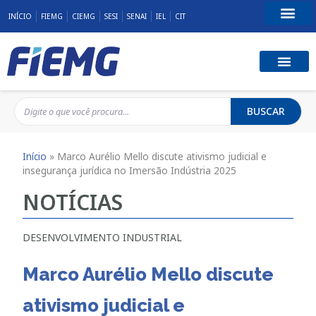
INÍCIO
FIEMG
CIEMG
SESI
SENAI
IEL
CIT
Fale Conosco
BUSCAR
Início
»
Marco Aurélio Mello discute ativismo judicial e
insegurança jurídica no Imersão Indústria 2025
NOTÍCIAS
DESENVOLVIMENTO INDUSTRIAL
Marco Aurélio Mello discute
ativismo judicial e