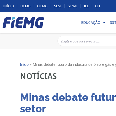
INÍCIO
FIEMG
CIEMG
SESI
SENAI
IEL
CIT
EDUCAÇÃO
SS
Início
»
Minas debate futuro da indústria de óleo e gás e
NOTÍCIAS
Minas debate futur
setor