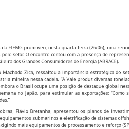
 da FIEMG promoveu, nesta quarta-feira (26/06), uma reuniã
os pelo setor. O encontro contou com a presença de represe
asileira dos Grandes Consumidores de Energia (ABRACE).
Machado Zica, ressaltou a importância estratégica do se
stria mineira nessa cadeia. “A Vale produz diversas tonel
bora o Brasil ocupe uma posição de destaque global nesse 
semana no Japão, para estimular as exportações: “Como se
des.”
obras, Flávio Bretanha, apresentou os planos de investi
 equipamentos submarinos e eletrificação de sistemas offs
xigindo mais equipamentos de processamento e reforço (SP&