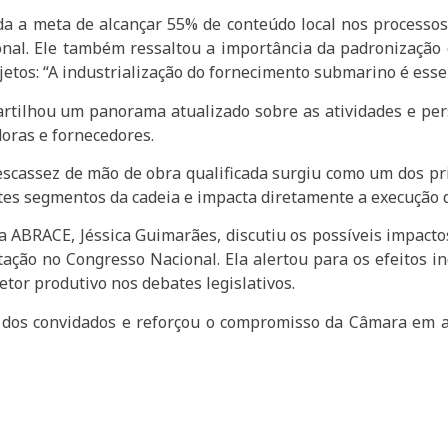
a a meta de alcançar 55% de conteúdo local nos processos 
onal. Ele também ressaltou a importância da padronização
jetos: “A industrialização do fornecimento submarino é esse
artilhou um panorama atualizado sobre as atividades e pers
oras e fornecedores.
 escassez de mão de obra qualificada surgiu como um dos pr
tes segmentos da cadeia e impacta diretamente a execução de
 ABRACE, Jéssica Guimarães, discutiu os possíveis impacto
itação no Congresso Nacional. Ela alertou para os efeitos i
etor produtivo nos debates legislativos.
a dos convidados e reforçou o compromisso da Câmara em am