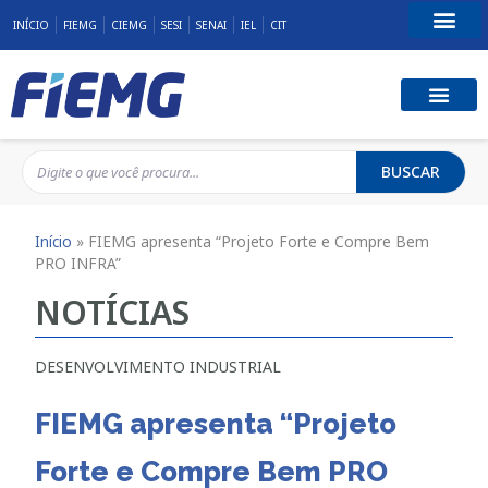
INÍCIO
FIEMG
CIEMG
SESI
SENAI
IEL
CIT
Fale Conosco
BUSCAR
Início
»
FIEMG apresenta “Projeto Forte e Compre Bem
PRO INFRA”
NOTÍCIAS
DESENVOLVIMENTO INDUSTRIAL
FIEMG apresenta “Projeto
Forte e Compre Bem PRO