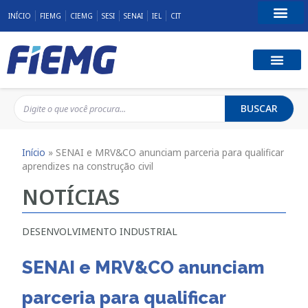
INÍCIO
FIEMG
CIEMG
SESI
SENAI
IEL
CIT
Fale Conosco
BUSCAR
Início
»
SENAI e MRV&CO anunciam parceria para qualificar
aprendizes na construção civil
NOTÍCIAS
DESENVOLVIMENTO INDUSTRIAL
SENAI e MRV&CO anunciam
parceria para qualificar