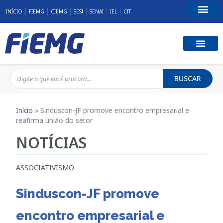
INÍCIO
FIEMG
CIEMG
SESI
SENAI
IEL
CIT
Fale Conosco
BUSCAR
Início
»
Sinduscon-JF promove encontro empresarial e
reafirma união do setor
NOTÍCIAS
ASSOCIATIVISMO
Sinduscon-JF promove
encontro empresarial e