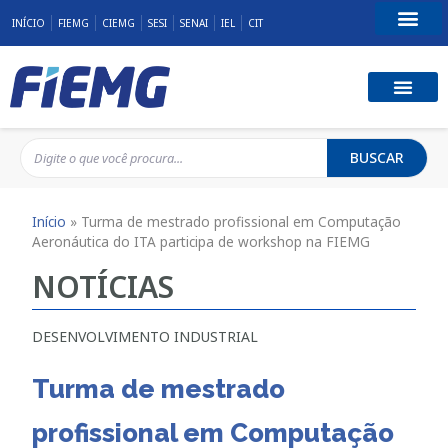
INÍCIO
FIEMG
CIEMG
SESI
SENAI
IEL
CIT
Fale Conosco
BUSCAR
Início
»
Turma de mestrado profissional em Computação
Aeronáutica do ITA participa de workshop na FIEMG
NOTÍCIAS
DESENVOLVIMENTO INDUSTRIAL
Turma de mestrado
profissional em Computação