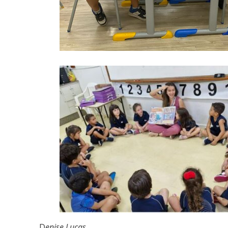
D
enise Lucas