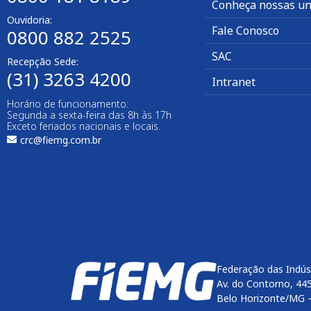
Conheça nossas un
Ouvidoria:
Fale Conosco
0800 882 2525
SAC
Recepção Sede:
(31) 3263 4200
Intranet
Horário de funcionamento:
Segunda a sexta-feira das 8h às 17h
Exceto feriados nacionais e locais.
crc@fiemg.com.br
Federação das Indús
Av. do Contorno, 44
Belo Horizonte/MG 
Enviar
btn-02
btn-03
btn-04