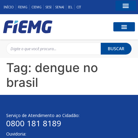
INÍCIO
FIEMG
CIEMG
SESI
SENAI
IEL
CIT
Fale Conosco
BUSCAR
Tag:
dengue no
brasil
Serviço de Atendimento ao Cidadão:
0800 181 8189
Ouvidoria: