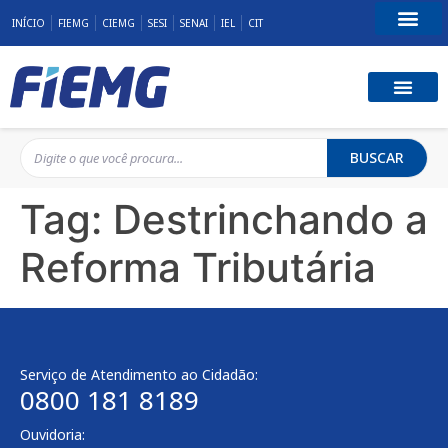
INÍCIO
FIEMG
CIEMG
SESI
SENAI
IEL
CIT
Fale Conosco
BUSCAR
Tag:
Destrinchando a
Reforma Tributária
Serviço de Atendimento ao Cidadão:
0800 181 8189
Ouvidoria: