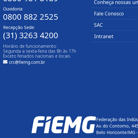
Conheça nossas un
Ouvidoria:
Fale Conosco
0800 882 2525
SAC
Recepção Sede:
(31) 3263 4200
Intranet
Horário de funcionamento:
Segunda a sexta-feira das 8h às 17h
Exceto feriados nacionais e locais.
crc@fiemg.com.br
Federação das Indús
Av. do Contorno, 44
Belo Horizonte/MG 
Enviar
btn-02
btn-03
btn-04