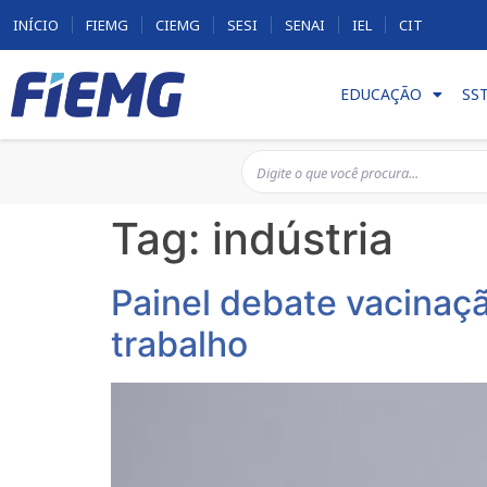
INÍCIO
FIEMG
CIEMG
SESI
SENAI
IEL
CIT
EDUCAÇÃO
SS
Tag:
indústria
Painel debate vacinaç
trabalho