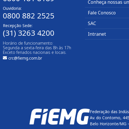
Conheça nossas un
Ouvidoria:
Fale Conosco
0800 882 2525
SAC
Recepção Sede:
(31) 3263 4200
Intranet
Horário de funcionamento:
Segunda a sexta-feira das 8h às 17h
Exceto feriados nacionais e locais.
crc@fiemg.com.br
Federação das Indús
Av. do Contorno, 44
Belo Horizonte/MG 
Enviar
btn-02
btn-03
btn-04