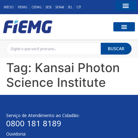
INÍCIO
FIEMG
CIEMG
SESI
SENAI
IEL
CIT
Fale Conosco
BUSCAR
Tag:
Kansai Photon
Science Institute
Serviço de Atendimento ao Cidadão:
0800 181 8189
Ouvidoria: