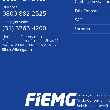
Conheça nossas un
Ouvidoria:
Fale Conosco
0800 882 2525
SAC
Recepção Sede:
(31) 3263 4200
Intranet
Horário de funcionamento:
Segunda a sexta-feira das 8h às 17h
Exceto feriados nacionais e locais.
crc@fiemg.com.br
Federação das Indús
Av. do Contorno, 44
Belo Horizonte/MG 
Enviar
btn-02
btn-03
btn-04