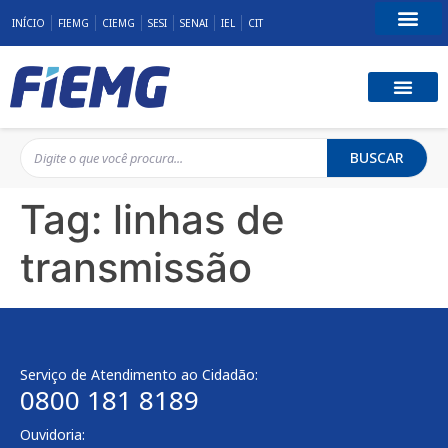
INÍCIO
FIEMG
CIEMG
SESI
SENAI
IEL
CIT
Fale Conosco
BUSCAR
Tag:
linhas de
transmissão
Serviço de Atendimento ao Cidadão:
0800 181 8189
Ouvidoria: