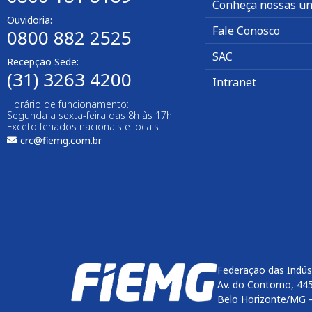
Conheça nossas un
Ouvidoria:
Fale Conosco
0800 882 2525
SAC
Recepção Sede:
(31) 3263 4200
Intranet
Horário de funcionamento:
Segunda a sexta-feira das 8h às 17h
Exceto feriados nacionais e locais.
crc@fiemg.com.br
Federação das Indús
Av. do Contorno, 44
Belo Horizonte/MG 
Enviar
btn-02
btn-03
btn-04