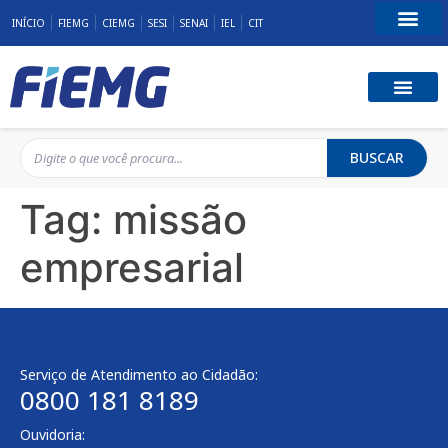
INÍCIO
FIEMG
CIEMG
SESI
SENAI
IEL
CIT
Fale Conosco
BUSCAR
Tag:
missão
empresarial
Serviço de Atendimento ao Cidadão:
0800 181 8189
Ouvidoria: