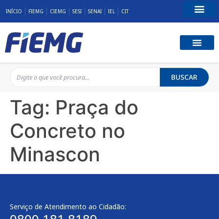
INÍCIO
FIEMG
CIEMG
SESI
SENAI
IEL
CIT
Fale Conosco
BUSCAR
Tag:
Praça do
Concreto no
Minascon
Serviço de Atendimento ao Cidadão: