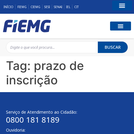
INÍCIO
FIEMG
CIEMG
SESI
SENAI
IEL
CIT
Fale Conosco
BUSCAR
Tag:
prazo de
inscrição
Serviço de Atendimento ao Cidadão:
0800 181 8189
Ouvidoria: