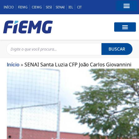
INÍCIO
FIEMG
CIEMG
SESI
SENAI
IEL
CIT
Fale Conosco
BUSCAR
»
SENAI Santa Luzia CFP João Carlos Giovannini
Início