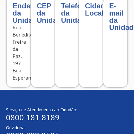
Endereço
CEP
Telefone
Cidade
E-
da
da
da
Localizada
mail
Unidade
Unidade
Unidade
da
Unidad
Rua
Benedito
Freire
da
Paz,
197 –
Boa
Esperança
Serviço de Atendimento ao Cidadão:
0800 181 8189
Ouvidoria: