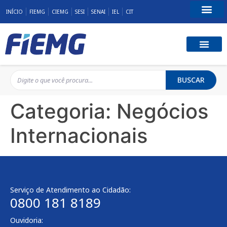
INÍCIO
FIEMG
CIEMG
SESI
SENAI
IEL
CIT
Fale Conosco
BUSCAR
Categoria:
Negócios
Internacionais
Serviço de Atendimento ao Cidadão:
0800 181 8189
Ouvidoria: